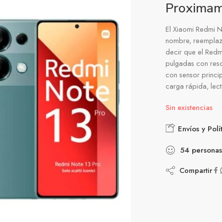
Proxima
El Xiaomi Redmi N
nombre, reemplaza
decir que el Red
pulgadas con reso
con sensor princ
carga rápida, lect
Sin existencias
Envíos y Polí
54
personas
Compartir