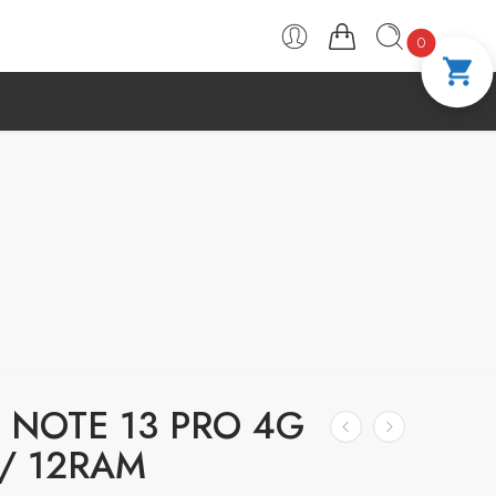
PAGA A CUOTAS CON ADDI
COMPRA 100 %
0
 NOTE 13 PRO 4G
/ 12RAM