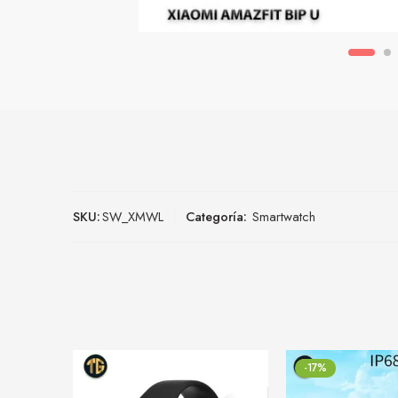
SKU:
SW_XMWL
Categoría:
Smartwatch
-17%