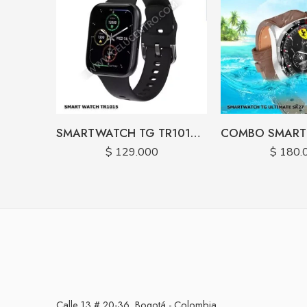
SMARTWATCH TG TR1015 CARGA MAGNETICA
$
129.000
$
180.
Calle 13 # 20-36, Bogotá - Colombia