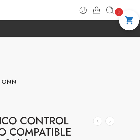
PAGA A CUOTAS CON ADDI
COMPRA 100 % S
0
H ONN
ICO CONTROL
O COMPATIBLE