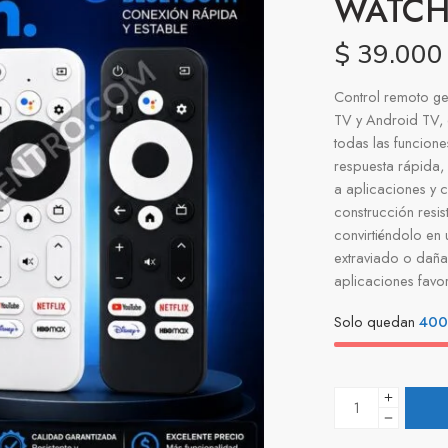
WATCH
$
39.000
Control remoto g
TV y Android TV,
todas las funcion
respuesta rápida, 
a aplicaciones y 
construcción resis
convirtiéndolo en
extraviado o dañad
aplicaciones favor
Solo quedan
400