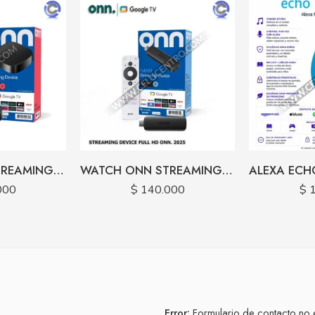
WATCH ONN STREAMING BOX 4K PLUS 2025 16GB / 2RM AZUL
WATCH ONN STREAMING BOX FULL HD 2025 AZUL 8GB / 1.5RAM
000
$
140.000
$
1
Error:
Formulario de contacto no 