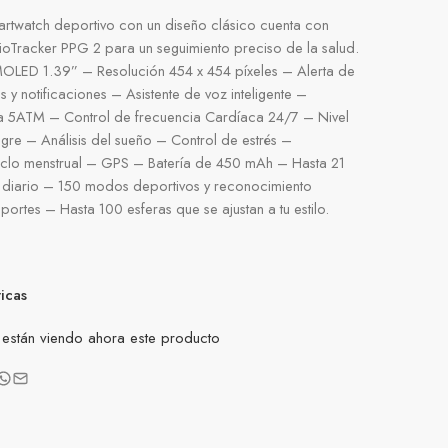
rtwatch deportivo con un diseño clásico cuenta con
oTracker PPG 2 para un seguimiento preciso de la salud.
OLED 1.39” – Resolución 454 x 454 píxeles – Alerta de
 y notificaciones – Asistente de voz inteligente –
ua 5ATM – Control de frecuencia Cardíaca 24/7 – Nivel
gre – Análisis del sueño – Control de estrés –
iclo menstrual – GPS – Batería de 450 mAh – Hasta 21
o diario – 150 modos deportivos y reconocimiento
eportes – Hasta 100 esferas que se ajustan a tu estilo.
ticas
están viendo ahora este producto