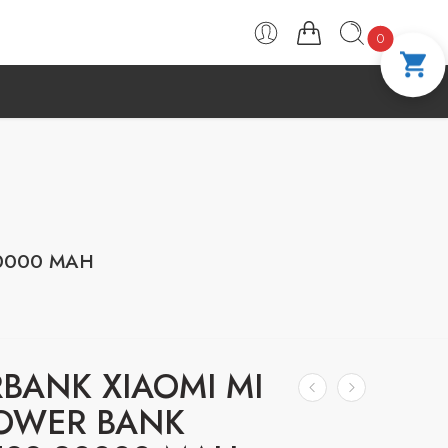
PAGA A CUOTAS CON ADDI
COMPRA 100 % 
0
0000 MAH
BANK XIAOMI MI
OWER BANK