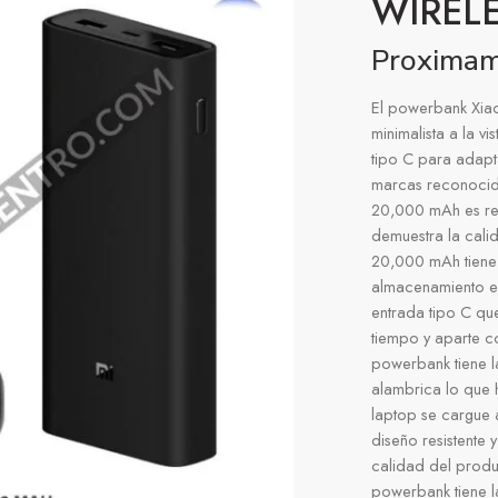
WIREL
Proxima
El powerbank Xia
minimalista a la v
tipo C para adapt
marcas reconocid
20,000 mAh es res
demuestra la cal
20,000 mAh tiene 
almacenamiento e
entrada tipo C que
tiempo y aparte c
powerbank tiene 
alambrica lo que 
laptop se cargue 
diseño resistente
calidad del produc
powerbank tiene l