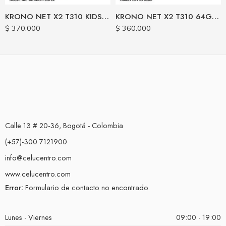
KRONO NET X2 T310 KIDS 64GB / 8RAM 4G LTE (4+4)
KRONO NET X2 T310 64GB / 8RAM (4+4) 4G LTE CASE
$
370.000
$
360.000
Calle 13 # 20-36, Bogotá - Colombia
(+57)-300 7121900
info@celucentro.com
www.celucentro.com
Error:
Formulario de contacto no encontrado.
Lunes - Viernes
09:00 - 19:00