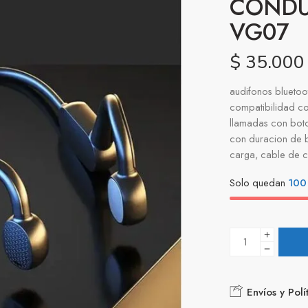
CONDU
VG07
$
35.000
audifonos bluetoo
compatibilidad co
llamadas con boton
con duracion de b
carga, cable de ca
Solo quedan
100
Envíos y Polí