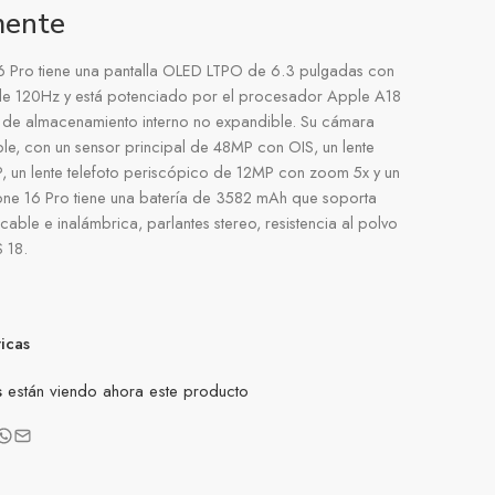
mente
6 Pro tiene una pantalla OLED LTPO de 6.3 pulgadas con
 de 120Hz y está potenciado por el procesador Apple A18
 de almacenamiento interno no expandible. Su cámara
ple, con un sensor principal de 48MP con OIS, un lente
, un lente telefoto periscópico de 12MP con zoom 5x y un
hone 16 Pro tiene una batería de 3582 mAh que soporta
able e inalámbrica, parlantes stereo, resistencia al polvo
 18.
ticas
s
están viendo ahora este producto