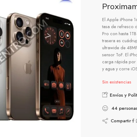
Proxima
El Apple iPhone 1
tasa de refresco
Pro con hasta 1TB
trasera es cuádru
ultrawide de 48MP
sensor ToF. El iP
carga rápida por c
y agua y corre iOS
Sin existencias
Envíos y Polí
44
persona
Compartir