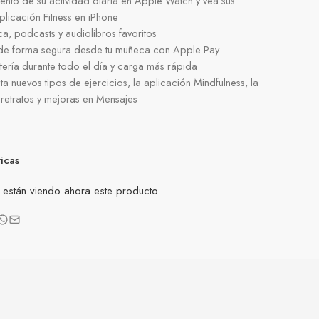
iento de su actividad diaria en Apple Watch y vea sus
plicación Fitness en iPhone
ca, podcasts y audiolibros favoritos
y de forma segura desde tu muñeca con Apple Pay
tería durante todo el día y carga más rápida
 nuevos tipos de ejercicios, la aplicación Mindfulness, la
 retratos y mejoras en Mensajes
ticas
están viendo ahora este producto