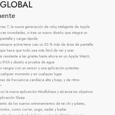
 GLOBAL
mente
ies 7, la nueva generación de reloj inteligente de Apple
cas novedades, si trae un nuevo diseño que integra un
antalla y carga rápida.
 siempre activa tiene casi un 20 % más de área de pantalla
 que hace que todo sea más fácil de ver y usar
más resistente a las grietas hasta ahora en un Apple Watch,
lvo IP6X y diseño a prueba de agua
n sangre con un sensor y una aplicación potentes
ualquier momento y en cualquier lugar
nes de frecuencia cardíaca alta y baja, y de ritmo
⁴
on la nueva aplicación Mindfulness y alcanza tus objetivos
plicación Sleep
ento de los nuevos entrenamientos de tai chi y pilates,
oritos, como correr, yoga, nadar y bailar.