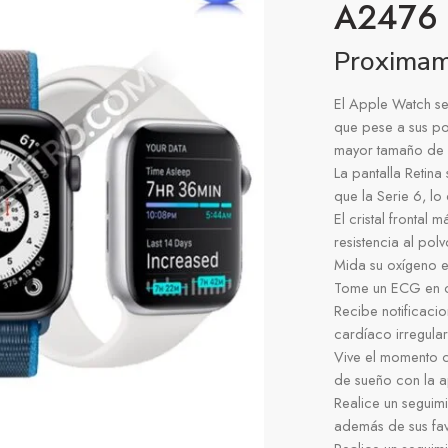
A2476
Proxima
El Apple Watch ser
que pese a sus po
mayor tamaño de p
La pantalla Retina
que la Serie 6, lo
El cristal frontal 
resistencia al po
Mida su oxígeno e
Tome un ECG en c
Recibe notificacio
cardíaco irregular
Vive el momento c
de sueño con la a
Realice un seguimi
además de sus fav