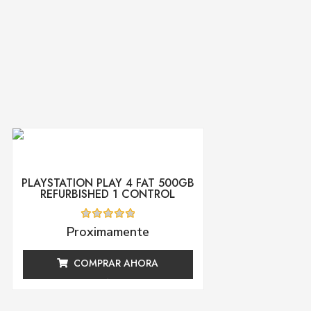
PLAYSTATION PLAY 4 FAT 500GB
REFURBISHED 1 CONTROL
Valorado
Proximamente
con
0
de
COMPRAR AHORA
5