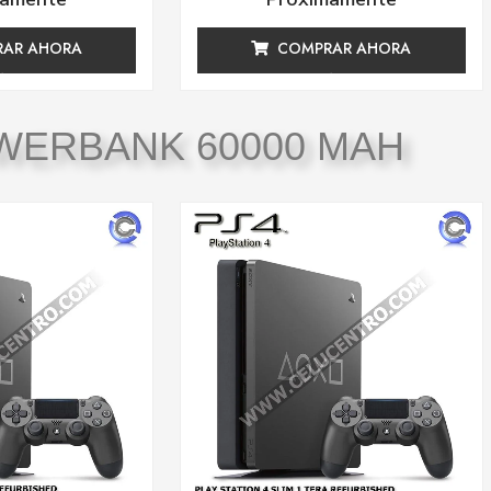
con
0
de
AR AHORA
COMPRAR AHORA
5
WERBANK 60000 MAH