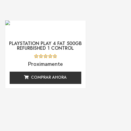
PLAYSTATION PLAY 4 FAT 500GB
REFURBISHED 1 CONTROL
Valorado
Proximamente
con
0
de
COMPRAR AHORA
5