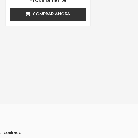
Proximamente
con
0
de
COMPRAR AHORA
5
encontrado.