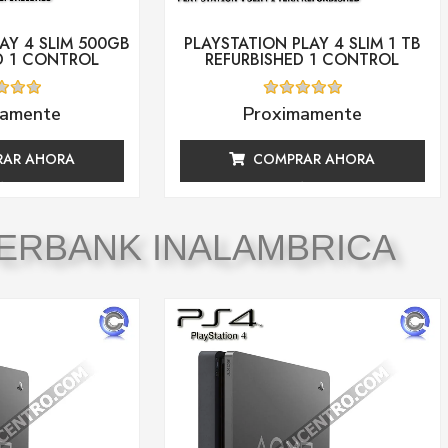
AY 4 SLIM 500GB
PLAYSTATION PLAY 4 SLIM 1 TB
D 1 CONTROL
REFURBISHED 1 CONTROL
ado
Valorado
mamente
Proximamente
con
0
de
AR AHORA
COMPRAR AHORA
5
ERBANK INALAMBRICA