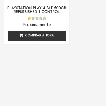
PLAYSTATION PLAY 4 FAT 500GB
REFURBISHED 1 CONTROL
Valorado
Proximamente
con
0
de
COMPRAR AHORA
5