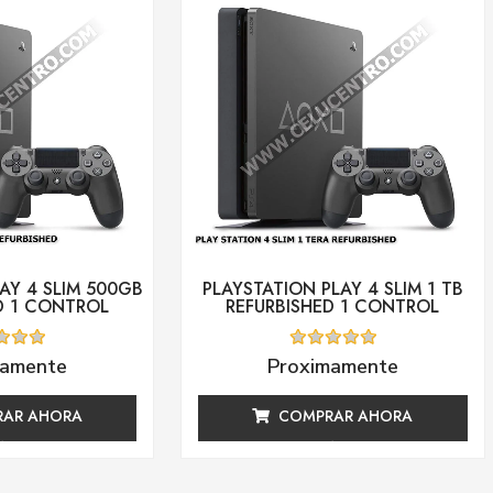
AY 4 SLIM 500GB
PLAYSTATION PLAY 4 SLIM 1 TB
D 1 CONTROL
REFURBISHED 1 CONTROL
ado
Valorado
mamente
Proximamente
con
0
de
AR AHORA
COMPRAR AHORA
5