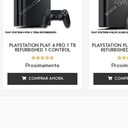
PLAYSTATION PLAY 4 PRO 1 TB
PLAYSTATION PL
REFURBISHED 1 CONTROL
REFURBISHE
Valorado
Valor
Proximamente
Proxi
con
con
0
0
de
de
COMPRAR AHORA
COMPR
5
5