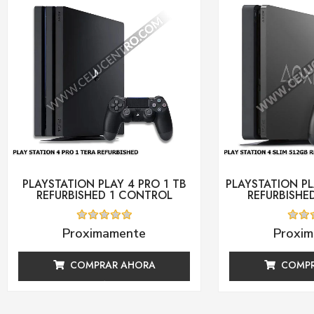
PLAYSTATION PLAY 4 PRO 1 TB
PLAYSTATION PL
REFURBISHED 1 CONTROL
REFURBISHE
Valorado
Valor
Proximamente
Proxi
con
con
0
0
de
de
COMPRAR AHORA
COMPR
5
5