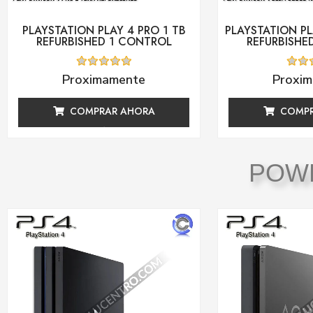
PLAYSTATION PLAY 4 PRO 1 TB
PLAYSTATION PL
REFURBISHED 1 CONTROL
REFURBISHE
Valorado
Valor
Proximamente
Proxi
con
con
0
0
de
de
COMPRAR AHORA
COMPR
5
5
POW