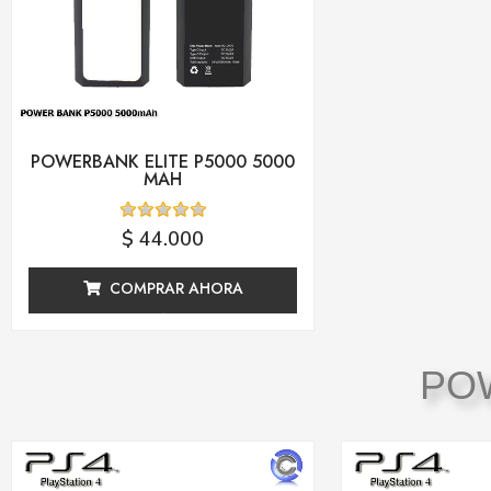
POWERBANK ELITE P5000 5000
MAH
Valorado
$
44.000
con
0
de
COMPRAR AHORA
5
PO