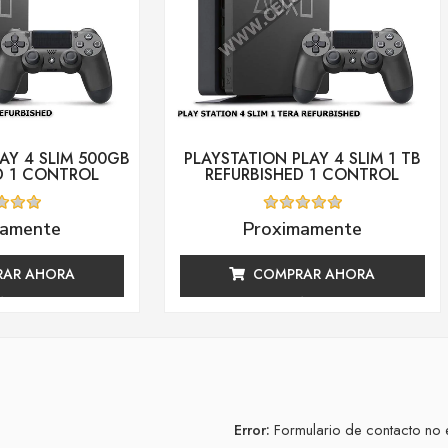
AY 4 SLIM 500GB
PLAYSTATION PLAY 4 SLIM 1 TB
D 1 CONTROL
REFURBISHED 1 CONTROL
ado
Valorado
mamente
Proximamente
con
0
de
AR AHORA
COMPRAR AHORA
5
Error:
Formulario de contacto no 