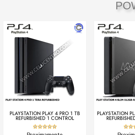
PO
PLAYSTATION PLAY 4 PRO 1 TB
PLAYSTATION PL
REFURBISHED 1 CONTROL
REFURBISHE
Valorado
Valor
Proximamente
Proxi